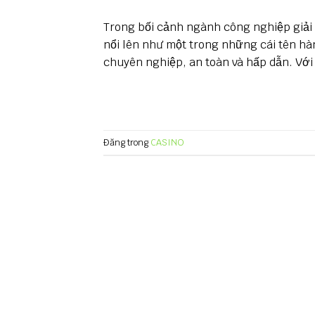
Trong bối cảnh ngành công nghiệp giải
nổi lên như một trong những cái tên hà
chuyên nghiệp, an toàn và hấp dẫn. Với 
Đăng trong
CASINO
Chào mừng đến với FB88, một trong những