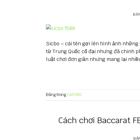
ĐĂ
Sicbo – cái tên gợi lên hình ảnh những 
từ Trung Quốc cổ đại nhưng đã chinh phụ
luật chơi đơn giản nhưng mang lại nhi
Đăng trong
CASINO
Cách chơi Baccarat FB
ĐĂ