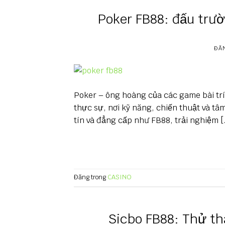
Poker FB88: đấu trườ
ĐĂ
Poker – ông hoàng của các game bài trí t
thực sự, nơi kỹ năng, chiến thuật và tâ
tín và đẳng cấp như FB88, trải nghiệm [
Đăng trong
CASINO
Sicbo FB88: Thử th