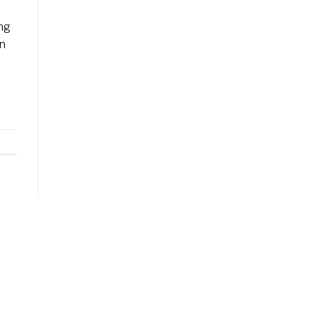
ng
ến
Thông Tin
Địa Chỉ: