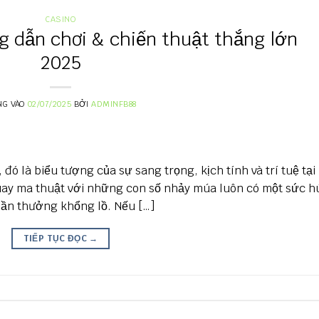
CASINO
g dẫn chơi & chiến thuật thắng lớn
2025
NG VÀO
02/07/2025
BỞI
ADMINFB88
 đó là biểu tượng của sự sang trọng, kịch tính và trí tuệ tại
uay ma thuật với những con số nhảy múa luôn có một sức h
ần thưởng khổng lồ. Nếu […]
TIẾP TỤC ĐỌC
→