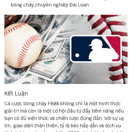
bóng chày chuyên nghiệp Đài Loan.
Kết Luận
Cá cược bóng chày FB88 không chỉ là một hình thức
giải trí mà còn là một cơ hội đầu tư đầy tiềm năng nếu
bạn có đủ kiến thức và chiến lược đúng đắn. Với sự uy
tín, giao diện thân thiện, tỷ lệ kèo hấp dẫn và dịch vụ