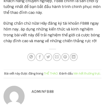
khách hàng chuyên nghiệp, FB88 chính là sân chơi lý
tưởng nhất để bạn bắt đầu hành trình chinh phục môn
thể thao đỉnh cao này.
Đừng chần chừ nữa! Hãy đăng ký tài khoản FB88 ngay
hôm nay, áp dụng những kiến thức và kinh nghiệm
trong bài viết này để trải nghiệm thế giới cá cược bóng
chày đỉnh cao và mang về những chiến thắng rực rỡ!
Bài viết này được đăng trong
THỂ THAO
. Đánh dấu
liên kết thường trực
.
ADMINFB88