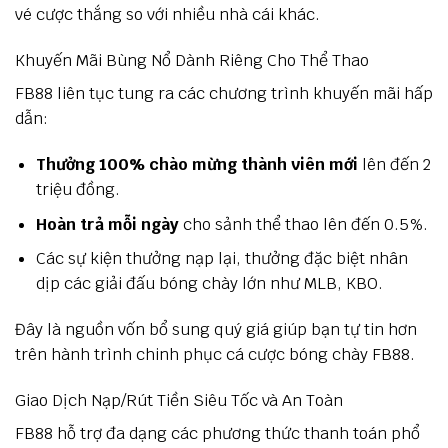
vé cược thắng so với nhiều nhà cái khác.
Khuyến Mãi Bùng Nổ Dành Riêng Cho Thể Thao
FB88 liên tục tung ra các chương trình khuyến mãi hấp
dẫn:
Thưởng 100% chào mừng thành viên mới
lên đến 2
triệu đồng.
Hoàn trả mỗi ngày
cho sảnh thể thao lên đến 0.5%.
Các sự kiện thưởng nạp lại, thưởng đặc biệt nhân
dịp các giải đấu bóng chày lớn như MLB, KBO.
Đây là nguồn vốn bổ sung quý giá giúp bạn tự tin hơn
trên hành trình chinh phục cá cược bóng chày FB88.
Giao Dịch Nạp/Rút Tiền Siêu Tốc và An Toàn
FB88 hỗ trợ đa dạng các phương thức thanh toán phổ