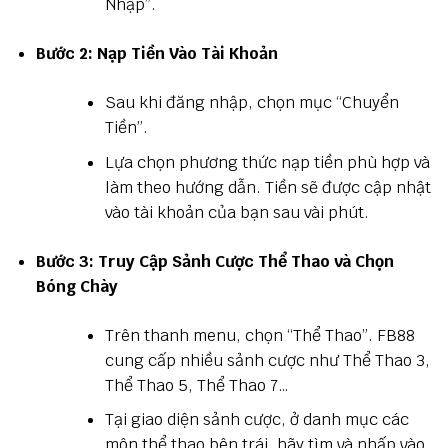
Nhập”.
Bước 2: Nạp Tiền Vào Tài Khoản
Sau khi đăng nhập, chọn mục “Chuyển
Tiền”.
Lựa chọn phương thức nạp tiền phù hợp và
làm theo hướng dẫn. Tiền sẽ được cập nhật
vào tài khoản của bạn sau vài phút.
Bước 3: Truy Cập Sảnh Cược Thể Thao và Chọn
Bóng Chày
Trên thanh menu, chọn “Thể Thao”. FB88
cung cấp nhiều sảnh cược như Thể Thao 3,
Thể Thao 5, Thể Thao 7…
Tại giao diện sảnh cược, ở danh mục các
môn thể thao bên trái, hãy tìm và nhấp vào