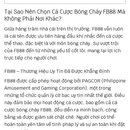
Tại Sao Nên Chọn Cá Cược Bóng Chày FB88 Mà
Không Phải Nơi Khác?
Giữa hàng trăm nhà cái trên thị trường, FB88 vẫn luôn
là cái tên được ưu tiên hàng đầu khi nhắc đến cá cược
thể thao, đặc biệt là với môn bóng chày. Sự vượt trội
của FB88 đến từ những yếu tố cốt lõi, mang lại lợi ích
trực tiếp cho người chơi.
FB88 – Thương Hiệu Uy Tín Đã Được Khẳng Định
FB88 được cấp phép hoạt động bởi PAGCOR (Philippine
Amusement and Gaming Corporation), một trong
những tổ chức quản lý cờ bạc uy tín nhất thế giới. Điều
này đảm bảo mọi hoạt động cá cược, bao gồm cả cá
cược bóng chày FB88, đều diễn ra minh bạch, công
bằng và được giám sát chặt chẽ. Người chơi có thể
hoàn toàn yên tâm về tính pháp lý và sự an toàn khi đặt