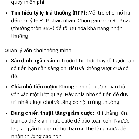
quay miễn phí.
Tìm hiểu tỷ lệ trả thưởng (RTP):
Mỗi trò chơi nổ hũ
đều có tỷ lệ RTP khác nhau. Chọn game có RTP cao
(thường trên 96%) để tối ưu hóa khả năng nhận
thưởng.
Quản lý vốn chơi thông minh
Xác định ngân sách:
Trước khi chơi, hãy đặt giới hạn
số tiền bạn sẵn sàng chi tiêu và không vượt quá số
đó.
Chia nhỏ tiền cược:
Không nên đặt cược toàn bộ
vốn vào một lượt quay. Hãy chia nhỏ số tiền để duy
trì nhiều lượt chơi và tăng cơ hội trúng thưởng.
Dùng chiến thuật tăng/giảm cược:
Khi thắng lớn,
bạn có thể giảm mức cược để bảo toàn vốn. Ngược
lại, khi gần trúng nổ hũ, bạn có thể tăng cược để
nhận thưởng cao hơn.