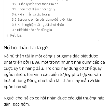
Quản lý vốn chơi thông minh
Chọn thời điểm chơi hợp lý
Kiên nhẫn và tập trung
Sử dụng phiên bản demo để luyện tập
Kinh nghiệm từ người chơi khác
Biết khi nào nên dừng lại
Kết luận
Nổ hũ thần tài là gì?
Nổ hũ thần tài là một dòng slot game đặc biệt được
phát triển bởi FB88, một trong những nhà cung cấp cá
cược uy tín hàng đầu. Trò chơi này dùng cơ chế quay
ngẫu nhiên, tôn vinh các biểu tượng phù hợp với văn
hoá phương Đông như thần tài, thần may mắn và kim
ngân bảo vật.
Người chơi sẻ có cơ hội nhận được các giải thưởng hấp
dẫn, bao gồm: