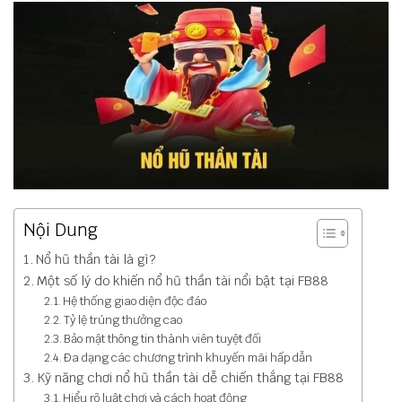
Nội Dung
Nổ hũ thần tài là gì?
Một số lý do khiến nổ hũ thần tài nổi bật tại FB88
Hệ thống giao diện độc đáo
Tỷ lệ trúng thưởng cao
Bảo mật thông tin thành viên tuyệt đối
Đa dạng các chương trình khuyến mãi hấp dẫn
Kỹ năng chơi nổ hũ thần tài dễ chiến thắng tại FB88
Hiểu rõ luật chơi và cách hoạt động