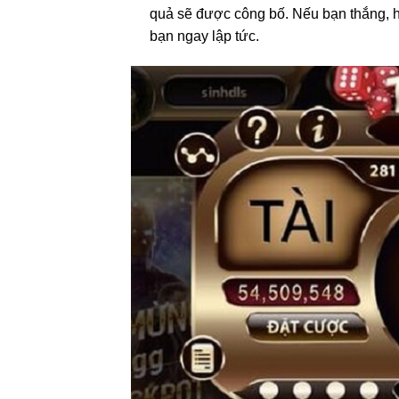
quả sẽ được công bố. Nếu bạn thắng, h
bạn ngay lập tức.