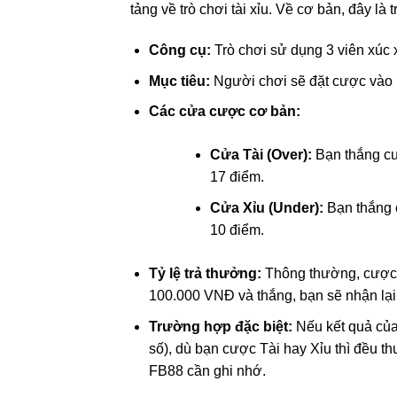
tảng về trò chơi tài xỉu. Về cơ bản, đây là
Công cụ:
Trò chơi sử dụng 3 viên xúc 
Mục tiêu:
Người chơi sẽ đặt cược vào k
Các cửa cược cơ bản:
Cửa Tài (Over):
Bạn thắng cư
17 điểm.
Cửa Xỉu (Under):
Bạn thắng 
10 điểm.
Tỷ lệ trả thưởng:
Thông thường, cược T
100.000 VNĐ và thắng, bạn sẽ nhận lại 
Trường hợp đặc biệt:
Nếu kết quả của 
số), dù bạn cược Tài hay Xỉu thì đều th
FB88 cần ghi nhớ.