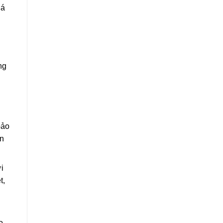
uá
ng
bảo
an
i
t,
o