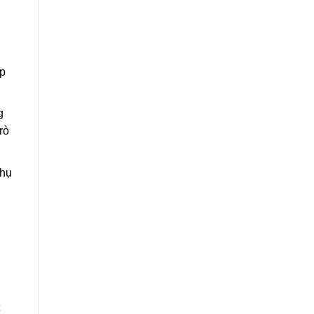
p
g
rò
phụ