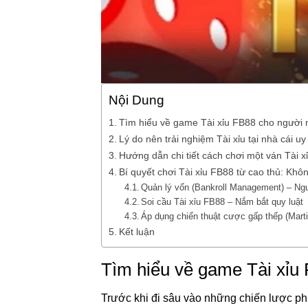
Nội Dung
Tìm hiểu về game Tài xỉu FB88 cho người 
Lý do nên trải nghiệm Tài xỉu tại nhà cái uy
Hướng dẫn chi tiết cách chơi một ván Tài 
Bí quyết chơi Tài xỉu FB88 từ cao thủ: Khôn
Quản lý vốn (Bankroll Management) – Ng
Soi cầu Tài xỉu FB88 – Nắm bắt quy luật
Áp dụng chiến thuật cược gấp thếp (Marti
Kết luận
Tìm hiểu về game Tài xỉu
Trước khi đi sâu vào những chiến lược ph