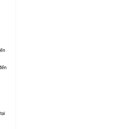
đến
đến
tại