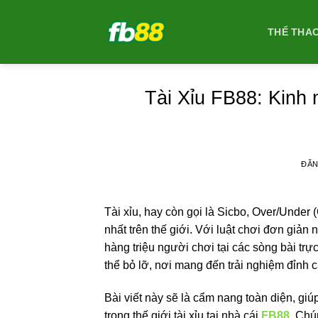
Bỏ
qua
THỂ THA
nội
dung
Tài Xỉu FB88: Kinh 
ĐĂ
Tài xỉu, hay còn gọi là Sicbo, Over/Under 
nhất trên thế giới. Với luật chơi đơn giản
hàng triệu người chơi tại các sòng bài tr
thể bỏ lỡ, nơi mang đến trải nghiệm đỉnh c
Bài viết này sẽ là cẩm nang toàn diện, giú
trong thế giới tài xỉu tại nhà cái
FB88
. Chú