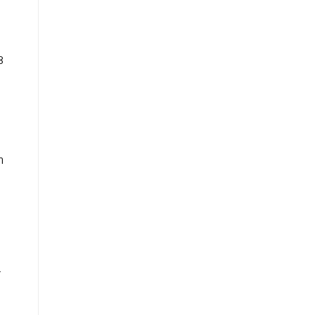
8
m
ả