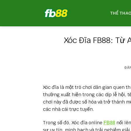
Bỏ
qua
THỂ THA
nội
dung
Xóc Đĩa FB88: Từ 
ĐĂ
Xóc đĩa là một trò chơi dân gian quen 
thường xuất hiện trong các dịp lễ hội, t
chơi này đã được số hóa và trở thành m
các nhà cái trực tuyến.
Trong số đó, Xóc đĩa online
nổi lê
FB88
sự uy tín, minh bạch và trải nghiệm giải