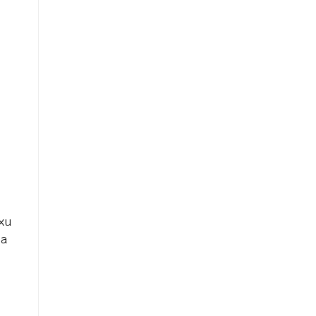
 xu
ủa