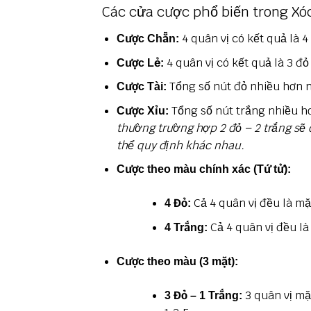
Các cửa cược phổ biến trong Xóc 
4 quân vị có kết quả là 4 
Cược Chẵn:
4 quân vị có kết quả là 3 đỏ 
Cược Lẻ:
Tổng số nút đỏ nhiều hơn nú
Cược Tài:
Tổng số nút trắng nhiều hơ
Cược Xỉu:
thường trường hợp 2 đỏ – 2 trắng sẽ 
thể quy định khác nhau.
Cược theo màu chính xác (Tứ tử):
Cả 4 quân vị đều là mặt
4 Đỏ:
Cả 4 quân vị đều là
4 Trắng:
Cược theo màu (3 mặt):
3 quân vị mặt
3 Đỏ – 1 Trắng: