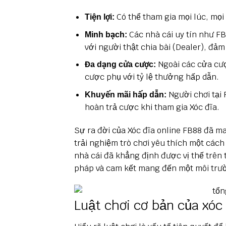
Có thể tham gia mọi lúc, mọi n
Tiện lợi:
Các nhà cái uy tín như FB
Minh bạch:
với người thật chia bài (Dealer), đảm
Ngoài các cửa cượ
Đa dạng cửa cược:
cược phụ với tỷ lệ thưởng hấp dẫn.
Người chơi tại
Khuyến mãi hấp dẫn:
hoàn trả cược khi tham gia Xóc đĩa.
Sự ra đời của Xóc đĩa online FB88 đã ma
trải nghiệm trò chơi yêu thích một cách
nhà cái đã khẳng định được vị thế trên
pháp và cam kết mang đến một môi trư
Luật chơi cơ bản của xóc 