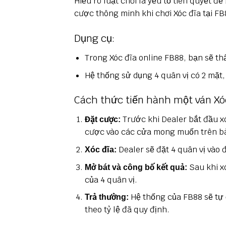
Hiểu rõ luật chơi là yếu tố tiên quyết đ
cược thông minh khi chơi Xóc đĩa tại FB
Dụng cụ:
Trong Xóc đĩa online FB88, bạn sẽ th
Hệ thống sử dụng 4 quân vị có 2 mặt,
Cách thức tiến hành một ván Xóc
Trước khi Dealer bắt đầu xó
Đặt cược:
cược vào các cửa mong muốn trên b
Dealer sẽ đặt 4 quân vị vào đ
Xóc đĩa:
Sau khi x
Mở bát và công bố kết quả:
của 4 quân vị.
Hệ thống của FB88 sẽ tự
Trả thưởng:
theo tỷ lệ đã quy định.