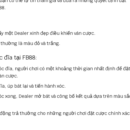
ể bạn có thể tự tin tham gia và đưa ra những quyết định đặt
88.
ấy một Dealer xinh đẹp điều khiển ván cược.
 thường là màu đỏ và trắng.
 đĩa tại FB88:
c đĩa, người chơi có một khoảng thời gian nhất định để đặ
àn cược.
ĩa, úp bát lại và tiến hành xóc.
óc xong, Dealer mở bát và công bố kết quả dựa trên màu sắ
 động trả thưởng cho những người chơi đặt cược chính xác